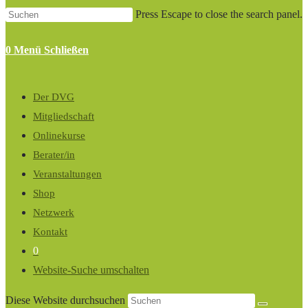
Press Escape to close the search panel.
0
Menü
Schließen
Der DVG
Mitgliedschaft
Onlinekurse
Berater/in
Veranstaltungen
Shop
Netzwerk
Kontakt
0
Website-Suche umschalten
Diese Website durchsuchen