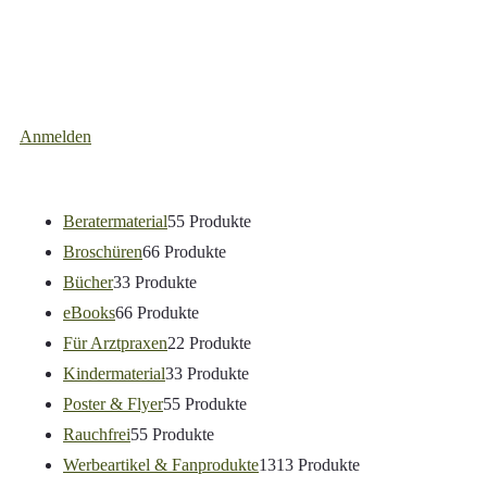
Anmelden
Beratermaterial
5
5 Produkte
Broschüren
6
6 Produkte
Bücher
3
3 Produkte
eBooks
6
6 Produkte
Für Arztpraxen
2
2 Produkte
Kindermaterial
3
3 Produkte
Poster & Flyer
5
5 Produkte
Rauchfrei
5
5 Produkte
Werbeartikel & Fanprodukte
13
13 Produkte