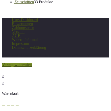
Zeitschriften
3
3 Produkte
Kurs-Dashboard
Bewertungen
Zahlungsarten
Versand
AGB
Widerrufsformular
Impressum
Datenschutzerklärung
Copyright - Deutscher Verein für Gesundheitspflege e.V.
Vertrag widerrufen
×
×
Warenkorb