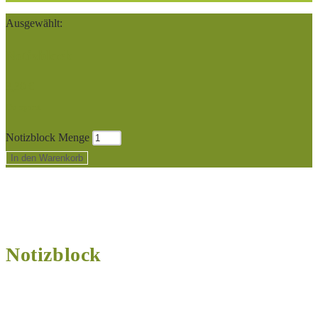
Ausgewählt:
Notizblock
3,30
€
Du sparst
Notizblock Menge
In den Warenkorb
Notizblock