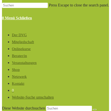
Press Escape to close the search panel.
0
Menü
Schließen
Der DVG
Mitgliedschaft
Onlinekurse
Berater/in
Veranstaltungen
Shop
Netzwerk
Kontakt
0
Website-Suche umschalten
Diese Website durchsuchen