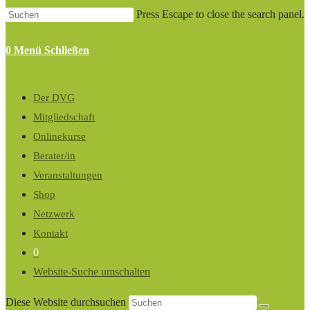
Press Escape to close the search panel.
0
Menü
Schließen
Der DVG
Mitgliedschaft
Onlinekurse
Berater/in
Veranstaltungen
Shop
Netzwerk
Kontakt
0
Website-Suche umschalten
Diese Website durchsuchen