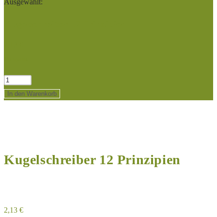
Ausgewählt:
durchsuchen
Kugelschreiber 12 Prinzipien
2,13
€
Du sparst
Kugelschreiber
12
In den Warenkorb
Prinzipien
Menge
Kugelschreiber 12 Prinzipien
2,13
€