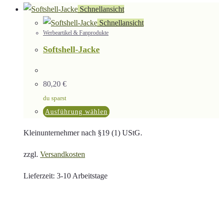
Schnellansicht
Schnellansicht
Werbeartikel & Fanprodukte
Softshell-Jacke
80,20
€
du sparst
Dieses
Ausführung wählen
Produkt
Kleinunternehmer nach §19 (1) UStG.
weist
mehrere
zzgl.
Versandkosten
Varianten
Lieferzeit:
3-10 Arbeitstage
auf.
Die
Optionen