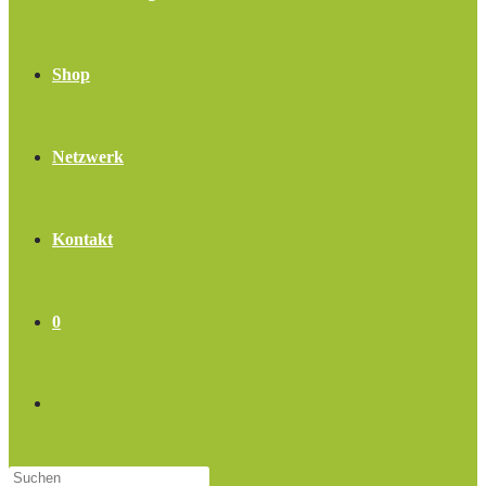
Shop
Netzwerk
Kontakt
0
Website-
Press
Suche