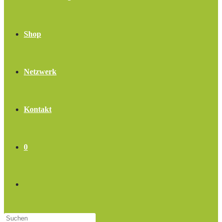
Shop
Netzwerk
Kontakt
0
Website-
Press
Suche