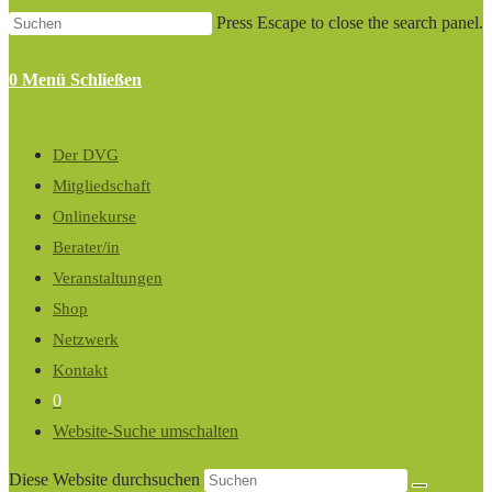
Press Escape to close the search panel.
0
Menü
Schließen
Der DVG
Mitgliedschaft
Onlinekurse
Berater/in
Veranstaltungen
Shop
Netzwerk
Kontakt
0
Website-Suche umschalten
Diese Website durchsuchen