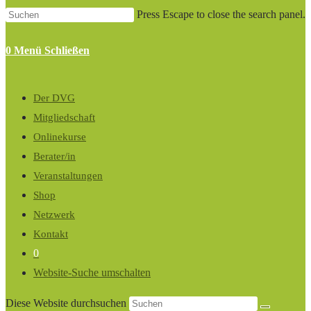
Press Escape to close the search panel.
0
Menü
Schließen
Der DVG
Mitgliedschaft
Onlinekurse
Berater/in
Veranstaltungen
Shop
Netzwerk
Kontakt
0
Website-Suche umschalten
Diese Website durchsuchen