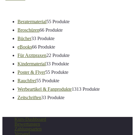
Beratermaterial
5
5 Produkte
Broschüren
6
6 Produkte
Bücher
3
3 Produkte
eBooks
6
6 Produkte
Für Arztpraxen
2
2 Produkte
Kindermaterial
3
3 Produkte
Poster & Flyer
5
5 Produkte
Rauchfrei
5
5 Produkte
Werbeartikel & Fanprodukte
13
13 Produkte
Zeitschriften
3
3 Produkte
Kurs-Dashboard
Bewertungen
Zahlungsarten
Versand