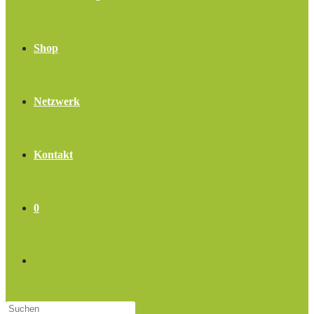
Shop
Netzwerk
Kontakt
0
Website-
Press
Suche