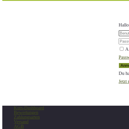
Hallo
A
Passw
Anme
Du ha
Jetzt 
Kurs-Dashboard
Bewertungen
Zahlungsarten
Versand
AGB