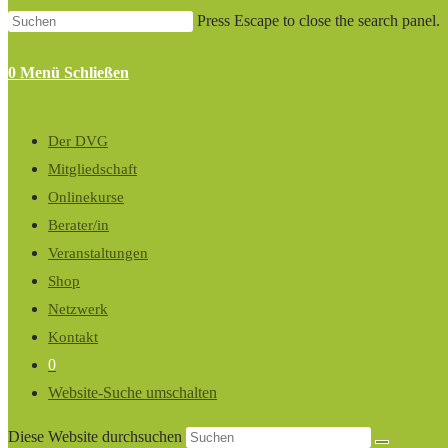
Press Escape to close the search panel.
0
Menü
Schließen
Der DVG
Mitgliedschaft
Onlinekurse
Berater/in
Veranstaltungen
Shop
Netzwerk
Kontakt
0
Website-Suche umschalten
Diese Website durchsuchen