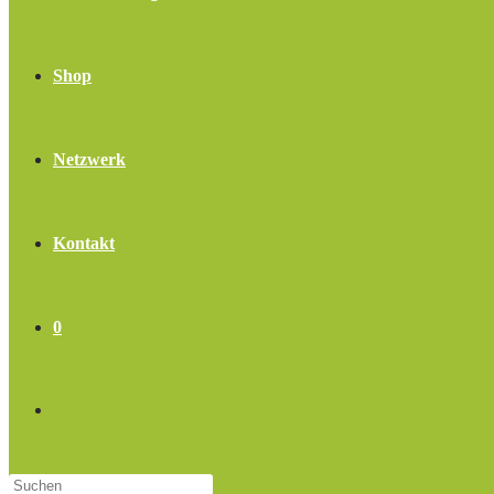
Shop
Netzwerk
Kontakt
0
Website-
Press
Suche