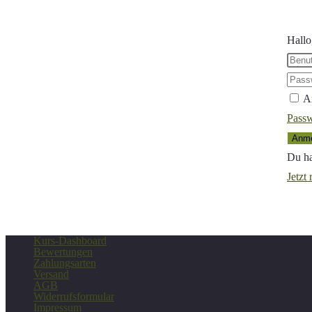
durchsuchen
Hallo
A
Passw
Anme
Du ha
Jetzt 
Kurs-Dashboard
Bewertungen
Zahlungsarten
Versand
AGB
Widerrufsformular
Impressum