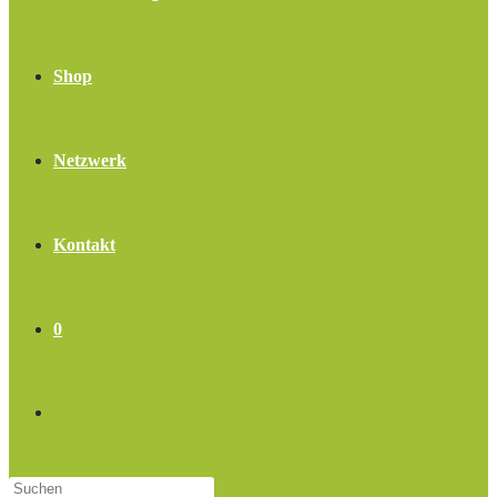
Shop
Netzwerk
Kontakt
0
Website-
Press
Suche