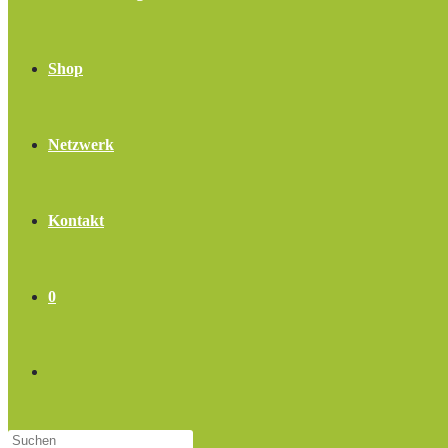
Shop
Netzwerk
Kontakt
0
Website-
Press
Suche