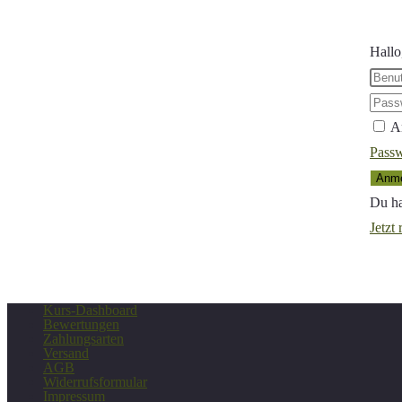
durchsuchen
Hallo
A
Passw
Anme
Du ha
Jetzt 
Kurs-Dashboard
Bewertungen
Zahlungsarten
Versand
AGB
Widerrufsformular
Impressum