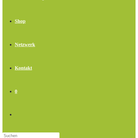
Shop
Netzwerk
Kontakt
0
Website-
Press
Suche