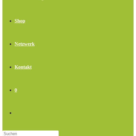
Shop
Netzwerk
Kontakt
0
Website-
Press
Suche