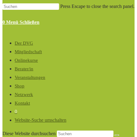
Press Escape to close the search panel.
0
Menü
Schließen
Der DVG
Mitgliedschaft
Onlinekurse
Berater/in
Veranstaltungen
Shop
Netzwerk
Kontakt
0
Website-Suche umschalten
Diese Website durchsuchen