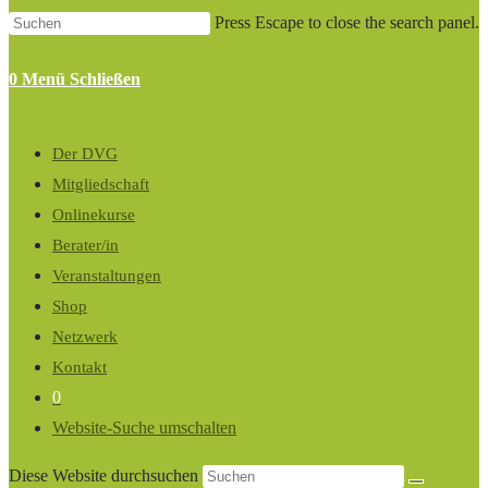
Press Escape to close the search panel.
0
Menü
Schließen
Der DVG
Mitgliedschaft
Onlinekurse
Berater/in
Veranstaltungen
Shop
Netzwerk
Kontakt
0
Website-Suche umschalten
Diese Website durchsuchen