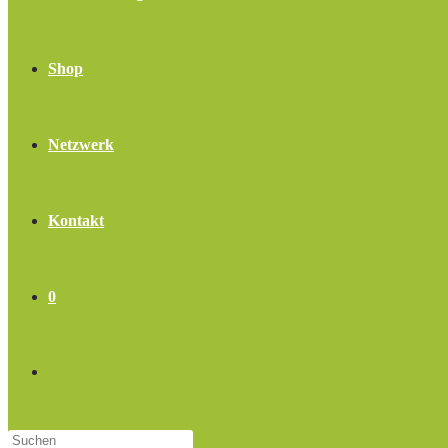
Shop
Netzwerk
Kontakt
0
Website-
Press
Suche