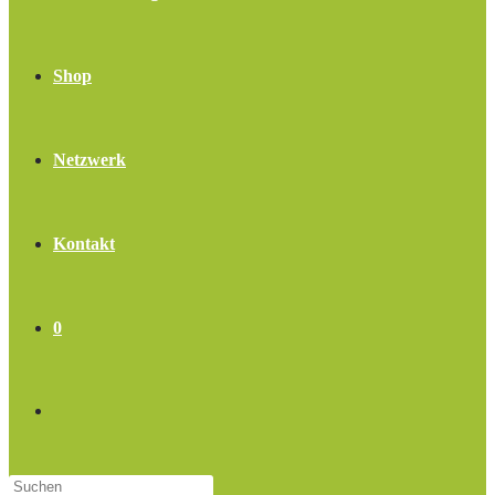
Shop
Netzwerk
Kontakt
0
Website-
Press
Suche