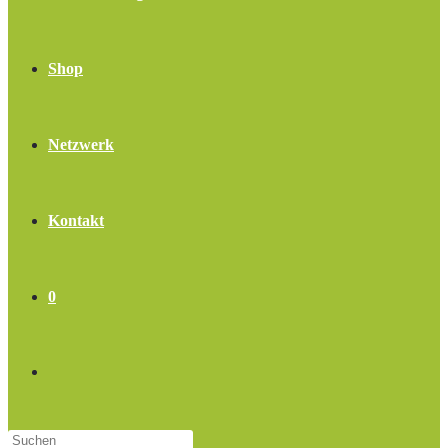
Shop
Netzwerk
Kontakt
0
Website-
Press
Suche