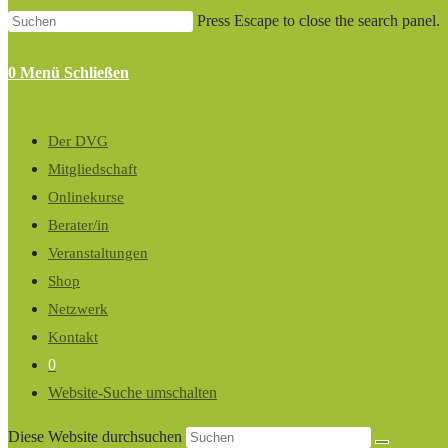
Press Escape to close the search panel.
0
Menü
Schließen
Der DVG
Mitgliedschaft
Onlinekurse
Berater/in
Veranstaltungen
Shop
Netzwerk
Kontakt
0
Website-Suche umschalten
Diese Website durchsuchen